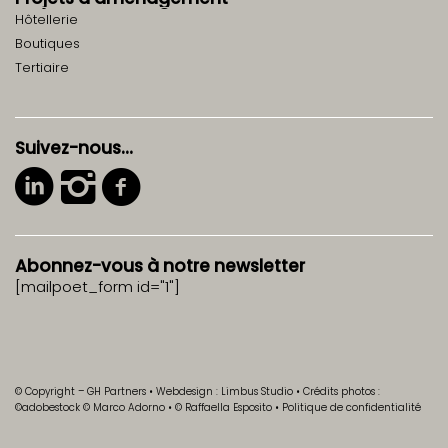
Hôtellerie
Boutiques
Tertiaire
Suivez-nous…
Abonnez-vous à notre newsletter
[mailpoet_form id="1"]
© Copyright – GH Partners • Webdesign :
Limbus Studio
• Crédits photos :
©adobestock ©
Marco Adorno
• © Raffaella Esposito •
Politique de confidentialité