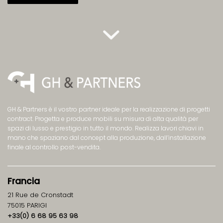
GH & Partners è il vostro partner ideale per la realizzazione di progetti
contract. Progetta e produce mobili su misura di alta qualità per
spazi di lusso e prestigio in tutto il mondo. Realizza lavori chiavi in
mano che spaziano dal concept alla produzione, dall’installazione
finale al controllo post-vendita.
Francia
21 Rue de Cronstadt
75015 PARIGI
+33(0) 6 68 95 63 98