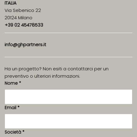
ITALIA
Via Sebenico 22
20124 Milano
+39 02 45478533
info@ghpartners.it
Ha un progetto? Non esiti a contattarci per un
preventivo o ulteriori informazioni.
Nome
*
Email
*
Società
*