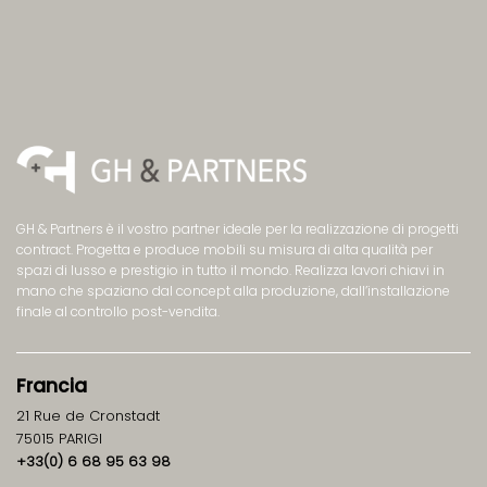
GH & Partners è il vostro partner ideale per la realizzazione di progetti
contract. Progetta e produce mobili su misura di alta qualità per
spazi di lusso e prestigio in tutto il mondo. Realizza lavori chiavi in
mano che spaziano dal concept alla produzione, dall’installazione
finale al controllo post-vendita.
Francia
21 Rue de Cronstadt
75015 PARIGI
+33(0) 6 68 95 63 98