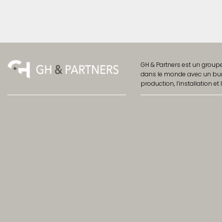
GH & Partners est un group
dans le monde avec un burea
production, l’installation et l
France
GH
&
Partners
A propos
21 Rue de Cronstadt
Notre métier
75015 PARIS
Notre philosophie
+33(0) 6 68 95 63 98
Pourquoi choisir GH&Part
Italie
Chiffres-clés
Nos clients
Via Sebenico 22
20124 Milan
+39 02 45478533