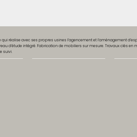
e qui réalise avec ses propres usines l’agencement et l’aménagement d’esp
u d’étude intégré. Fabrication de mobiliers sur mesure. Travaux clés en m
e suivi.
Services
Projets
Bureau d’études
Hôtellerie
Gestion de projet
Boutiques
Production
Tertiaire
ners ?
Suivi et installation
Production
Suivez-
Menuiserie
Tapisserie et tissus d’ameublement
Ferronnerie et mobiliers en métal
Travail de la pierre