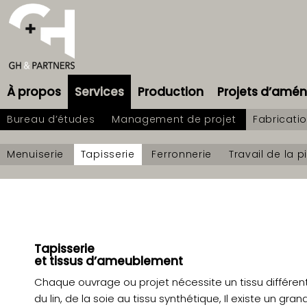
À propos
Services
Production
Projets d’am
Bureau d’études
Management de projet
Fabricati
Menuiserie
Tapisserie
Ferronnerie
Travail de la p
Tapisserie
et tissus d’ameublement
Chaque ouvrage ou projet nécessite un tissu différent
du lin, de la soie au tissu synthétique, Il existe un gr