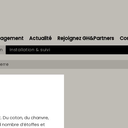
énagement
Actualité
Rejoignez GH&Partners
Co
on
Installation & suivi
ierre
. Du coton, du chanvre,
and nombre d’étoffes et