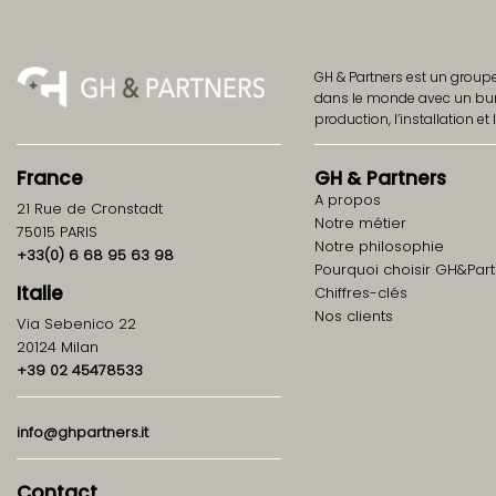
GH & Partners est un group
dans le monde avec un burea
production, l’installation et l
France
GH
&
Partners
A propos
21 Rue de Cronstadt
Notre métier
75015 PARIS
Notre philosophie
+33(0) 6 68 95 63 98
Pourquoi choisir GH&Part
Italie
Chiffres-clés
Nos clients
Via Sebenico 22
20124 Milan
+39 02 45478533
info@ghpartners.it
Contact