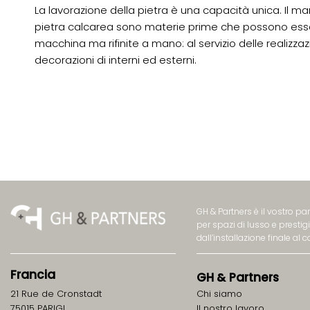
La lavorazione della pietra è una capacità unica. Il mar
pietra calcarea sono materie prime che possono ess
macchina ma rifinite a mano: al servizio delle realizza
decorazioni di interni ed esterni.
GH & Partners è il vostro pa
per spazi di lusso e presti
dall’installazione finale al 
Francia
GH
&
Partners
21 Rue de Cronstadt
Chi siamo
75015 PARIGI
ll nostro lavoro