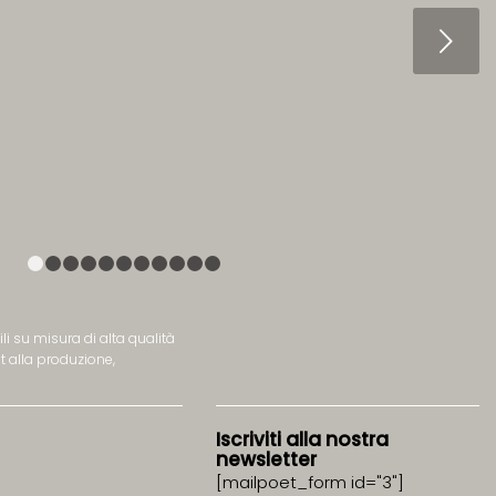
Succ
1
2
3
4
5
6
7
8
9
10
11
li su misura di alta qualità
t alla produzione,
Iscriviti alla nostra
newsletter
[mailpoet_form id="3"]