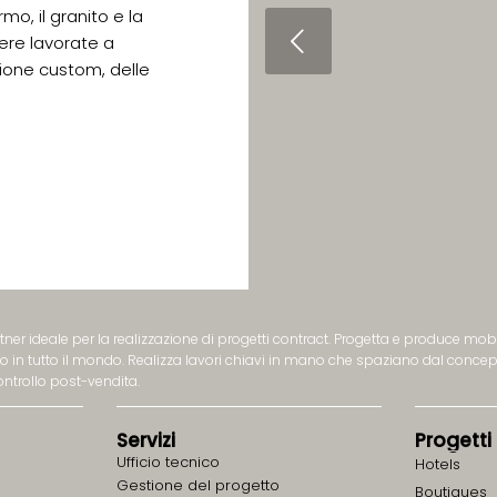
mo, il granito e la
Prec
ere lavorate a
zione custom, delle
rtner ideale per la realizzazione di progetti contract. Progetta e produce mobi
gio in tutto il mondo. Realizza lavori chiavi in mano che spaziano dal concep
controllo post-vendita.
Servizi
Progetti
Ufficio tecnico
Hotels
Gestione del progetto
Boutiques